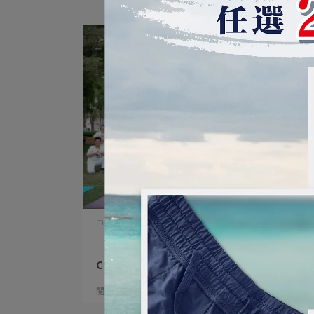
mukasayoga | 2025-04-16
『白色純愛♡瑜珈共善』純白dress
c⋯
閱讀更多 ->