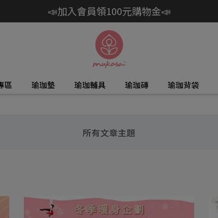
📣加入會員領100元購物金📣
專區
瑜珈墊
瑜珈輔具
瑜珈磚
瑜珈背袋
所有文章主題