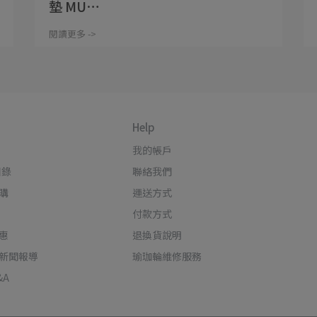
墊 MU⋯
閱讀更多 ->
Help
我的帳戶
目錄
聯絡我們
購
運送方式
付款方式
惠
退換貨說明
新聞報導
瑜珈輪維修服務
&A