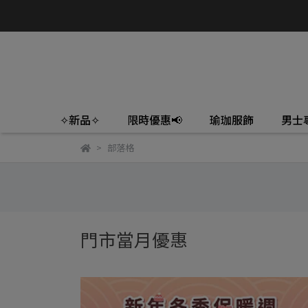
✧新品✧
限時優惠📢
瑜珈服飾
男士
部落格
門市當月優惠