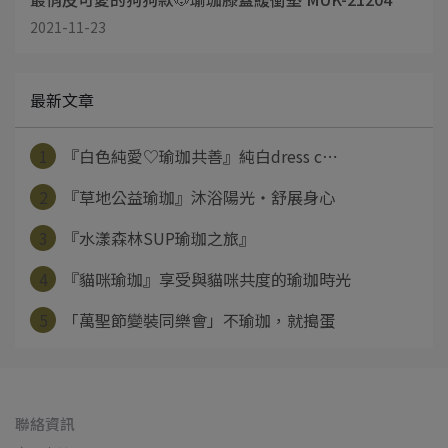
2021-11-23
最新文章
1
『白色純愛♡瑜珈共善』純白dress c⋯
2
『草地公益瑜珈』沐浴陽光‧舒展身心
3
『水漾森林SUP瑜珈之旅』
4
『貓咪瑜珈』享受與貓咪共度的瑜珈時光
5
「萬聖節變裝同樂會」不瑜珈，就搗蛋
聯絡資訊