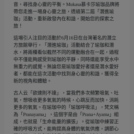
音，尋找身心靈的平衡。Mukasa慕卡莎瑜珈品牌將
帶您走進一場身心靈之旅，透過第二屆「潛進瑜
珈」活動，重新啟發內在和諧，開始您的探索之
旅！
這場引人注目的活動於6月16日在台灣著名的潛立
方旅館舉行，「潛進瑜珈」活動結合了瑜珈和潛
水，將兩種看似截然不同的運動融合在一起，過程
中不僅能夠感受到瑜珈的平靜，同時還能享受水中
無重力的感覺。無論您是瑜珈愛好者還是潛水愛好
者，都能在這次活動中找到身心靈的和諧，獲得全
新的視角和體驗。
古人云「欲速則不達」，當我們多次頻繁吸氣、吐
氣，想吸收更多氧氣的時候，心跳反而加快，消耗
更多的氧氣。在瑜珈中的「瑜珈呼吸法」，梵文稱
為「Pranayama」，這個字是由「Prana+Ayama」組
成，也就是「生命能量的擴張」。從瑜珈中練習正
確的呼吸方式，能夠提高身體的氧氣供應，調節心