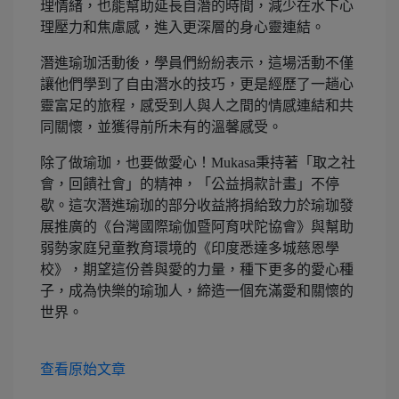
理情緒，也能幫助延長自潛的時間，減少在水下心
理壓力和焦慮感，進入更深層的身心靈連結。
潛進瑜珈活動後，學員們紛紛表示，這場活動不僅
讓他們學到了自由潛水的技巧，更是經歷了一趟心
靈富足的旅程，感受到人與人之間的情感連結和共
同關懷，並獲得前所未有的溫馨感受。
除了做瑜珈，也要做愛心！Mukasa秉持著「取之社
會，回饋社會」的精神，「公益捐款計畫」不停
歇。這次潛進瑜珈的部分收益將捐給致力於瑜珈發
展推廣的《台灣國際瑜伽暨阿育吠陀協會》與幫助
弱勢家庭兒童教育環境的《印度悉達多城慈恩學
校》，期望這份善與愛的力量，種下更多的愛心種
子，成為快樂的瑜珈人，締造一個充滿愛和關懷的
世界。
查看原始文章