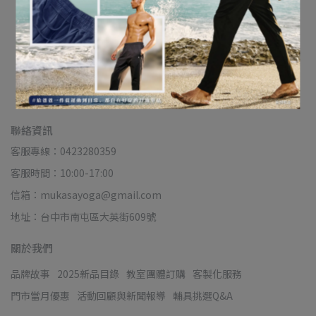
MUK-25312
NT$1,870
NT$2,080
加入購物車
聯絡資訊
客服專線：0423280359
客服時間：10:00-17:00
信箱：mukasayoga@gmail.com
地址：台中市南屯區大英街609號
關於我們
品牌故事
2025新品目錄
教室團體訂購
客製化服務
門市當月優惠
活動回顧與新聞報導
輔具挑選Q&A