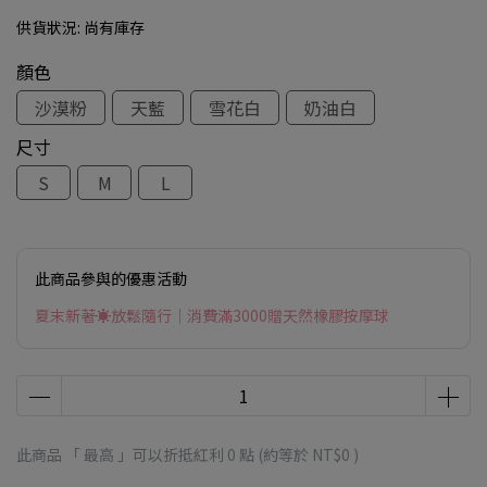
供貨狀況:
尚有庫存
顏色
沙漠粉
天藍
雪花白
奶油白
尺寸
S
M
L
此商品參與的優惠活動
夏末新著☀放鬆隨行｜消費滿3000贈天然橡膠按摩球
此商品 「 最高 」可以折抵紅利
0
點 (約等於
NT$0
)