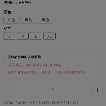
供貨狀況:
尚有庫存
顏色
灰色
黑灰
黑色
尺寸
S
M
L
XL
此商品參與的優惠活動
▸爸氣自在｜男士褲子系列任2件88折
夏末新著☀放鬆隨行｜消費滿3000贈天然橡膠按摩球
此商品 「 最高 」可以折抵紅利
0
點 (約等於
NT$0
)