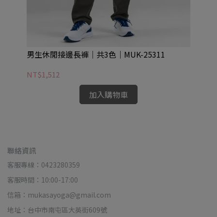
男生休閒接邊長褲｜共3色｜MUK-25311
男
NT$1,512
NT
加入購物車
聯絡資訊
客服專線：0423280359
客服時間：10:00-17:00
信箱：mukasayoga@gmail.com
地址：台中市南屯區大英街609號