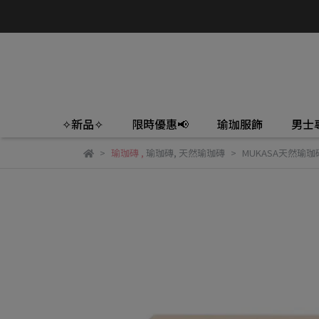
✧新品✧
限時優惠📢
瑜珈服飾
男士
瑜珈磚
,
瑜珈磚
,
天然瑜珈磚
MUKASA天然瑜珈磚-