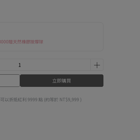
000贈天然橡膠按摩球
立即購買
 」可以折抵紅利
9999
點 (約等於
NT$9,999
)