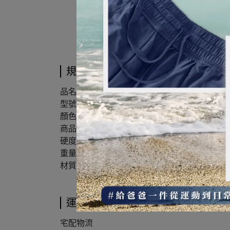
規格說明
品名: MUKASA天然瑜珈磚
型號: MUK-21411
顏色: LOGO款
商品規格: 23*15*7.5CM
硬度: 50D(±5D)
重量: 500g(±5%)
材質: 75%EVA、25%Bio Based生物基
運送方式
宅配物流