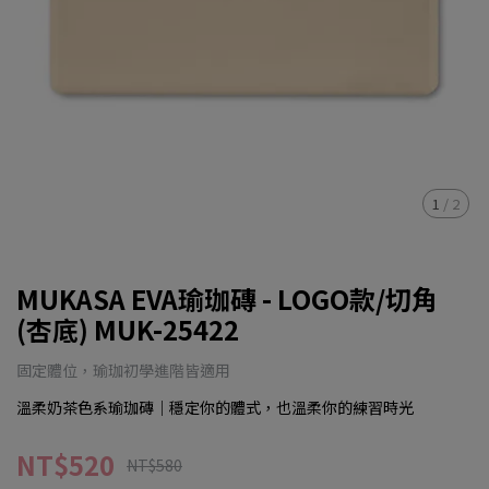
1
/
2
MUKASA EVA瑜珈磚 - LOGO款/切角
(杏底) MUK-25422
固定體位，瑜珈初學進階皆適用
溫柔奶茶色系瑜珈磚｜穩定你的體式，也溫柔你的練習時光
NT$520
NT$580