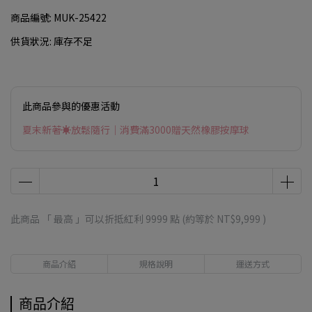
商品編號:
MUK-25422
供貨狀況:
庫存不足
此商品參與的優惠活動
夏末新著☀放鬆隨行｜消費滿3000贈天然橡膠按摩球
此商品 「 最高 」可以折抵紅利
9999
點 (約等於
NT$9,999
)
商品介紹
規格說明
運送方式
商品介紹