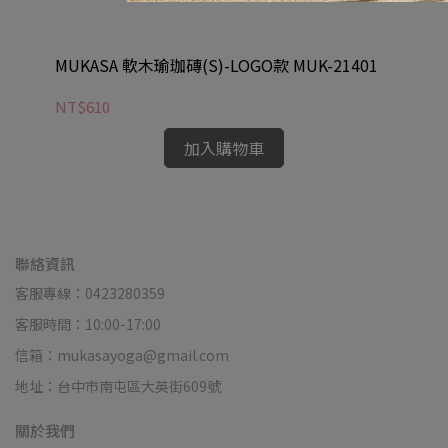
MUKASA 軟木瑜珈磚(S)-LOGO款 MUK-21401
MU
NT$610
NT
加入購物車
聯絡資訊
客服專線：0423280359
客服時間：10:00-17:00
信箱：mukasayoga@gmail.com
地址：台中市南屯區大英街609號
關於我們