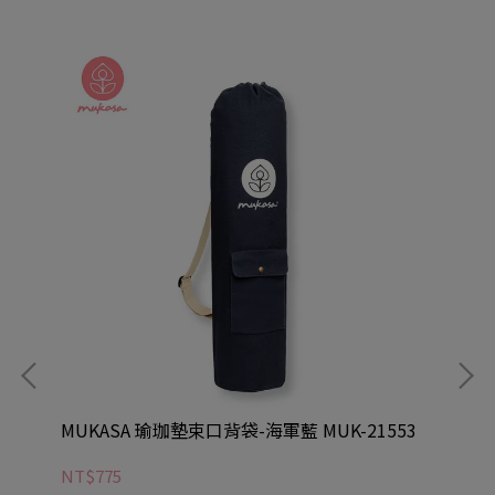
MUKASA 瑜珈墊束口背袋-海軍藍 MUK-21553
MU
NT$775
NT