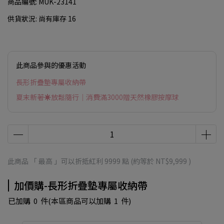
商品編號:
MUK-23141
供貨狀況:
尚有庫存 16
此商品參與的優惠活動
長形折疊墊專屬收納帶
夏末新著☀放鬆隨行｜消費滿3000贈天然橡膠按摩球
此商品 「 最高 」可以折抵紅利
9999
點 (約等於
NT$9,999
)
加價購-長形折疊墊專屬收納帶
已加購
0
件
(本區商品可以加購
1
件)