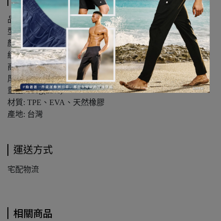
規格說明
品名: MUKASA TPE摺疊瑜珈墊(12摺)
型號: MUK-23141
顏色: 冰湖藍
紋路: 孔雀紋
商品規格: 180*60cm(±1cm)
厚度: 6mm
重量: 950g(±5%)
材質: TPE、EVA、天然橡膠
產地: 台灣
運送方式
宅配物流
相關商品