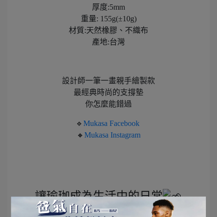
厚度:5mm​
重量: 155g(±10g)​
材質:天然橡膠、不織布​
產地:台灣​
設計師一筆一畫親手繪製款
最經典時尚的支撐墊
你怎麼能錯過
🔹
Mukasa Facebook
🔸
Mukasa Instagram
讓瑜珈成為生活中的日常