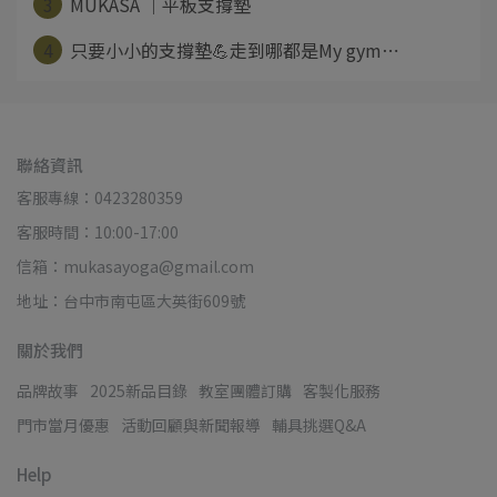
3
MUKASA ｜平板支撐墊
4
只要小小的支撐墊💪走到哪都是My gym⋯
聯絡資訊
客服專線：0423280359
客服時間：10:00-17:00
信箱：mukasayoga@gmail.com
地址：台中市南屯區大英街609號
關於我們
品牌故事
2025新品目錄
教室團體訂購
客製化服務
門市當月優惠
活動回顧與新聞報導
輔具挑選Q&A
Help