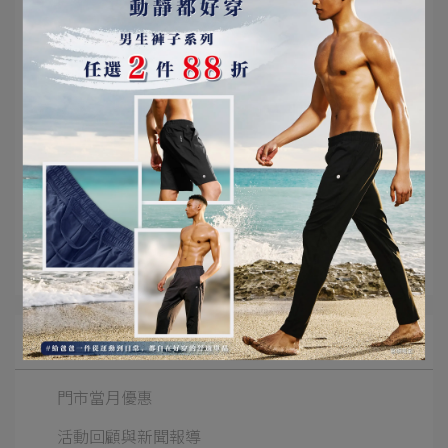
💗一起「享受瑜珈，愛上生活」
💗
文章分類
瑜珈輔具
支撐墊
平板支撐墊
所有文章主題
門市當月優惠
活動回顧與新聞報導