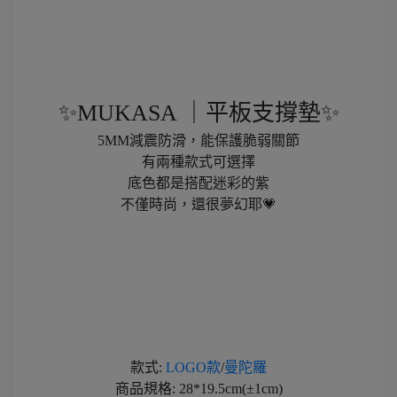
✨MUKASA ｜平板支撐墊✨​
5MM減震防滑，能保護脆弱關節​
有兩種款式可選擇​
底色都是搭配迷彩的紫​
不僅時尚，還很夢幻耶💗​
款式:
LOGO款
/
曼陀羅​
商品規格: 28*19.5cm(±1cm)​