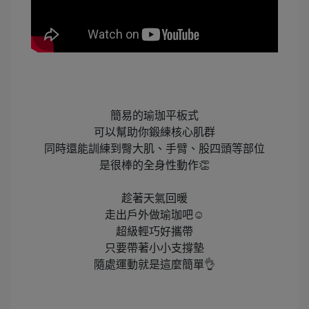
簡易的瑜珈平板式​
可以幫助你鍛練核心肌群​
同時還能訓練到臀大肌、手臂、股四頭等部位​
是很棒的全身性動作👏​
趁著天氣回暖​
走出戶外做瑜珈吧☺️​
超級輕巧好攜帶​
只要帶著小小支撐墊​
隨處運動就是這麼簡單👌​