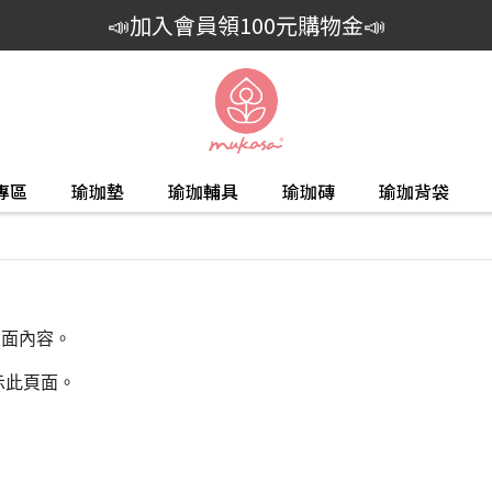
📣加入會員領100元購物金📣
專區
瑜珈墊
瑜珈輔具
瑜珈磚
瑜珈背袋
頁面內容。
示此頁面。